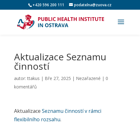
+420 596 200 111
podatelna@zuova.cz
Aktualizace Seznamu
činností
autor:
ttakus
|
Bře 27, 2025
|
Nezařazené
|
0
komentářů
Aktualizace
Seznamu činností v rámci
flexibilního rozsahu
.